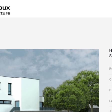
H
S
R
C
P
L
A