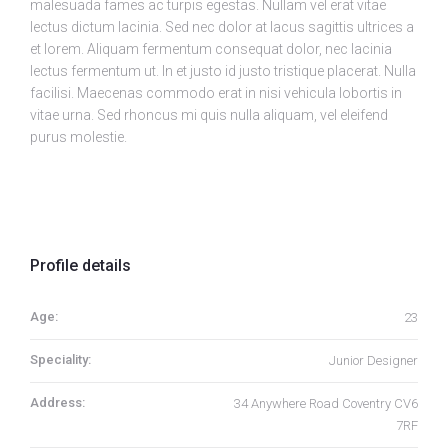
malesuada fames ac turpis egestas. Nullam vel erat vitae
lectus dictum lacinia. Sed nec dolor at lacus sagittis ultrices a
et lorem. Aliquam fermentum consequat dolor, nec lacinia
lectus fermentum ut. In et justo id justo tristique placerat. Nulla
facilisi. Maecenas commodo erat in nisi vehicula lobortis in
vitae urna. Sed rhoncus mi quis nulla aliquam, vel eleifend
purus molestie.
Profile details
Age:
23
Speciality:
Junior Designer
Address:
34 Anywhere Road Coventry CV6
7RF