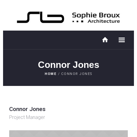
Connor Jones
HOME
/
CONNOR JONES
Connor Jones
Project Manager