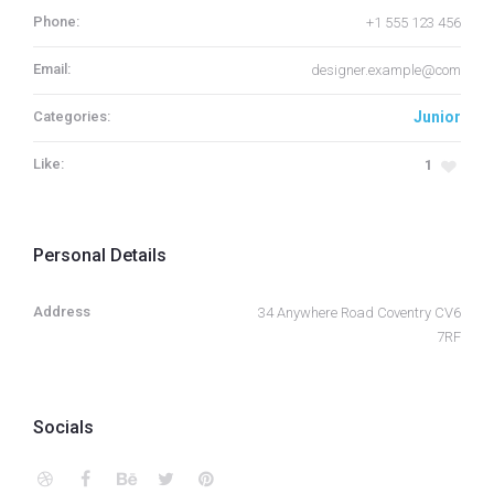
Phone:
+1 555 123 456
Email:
designer.example@com
Categories:
Junior
Like:
1
Personal Details
Address
34 Anywhere Road Coventry CV6
7RF
Socials