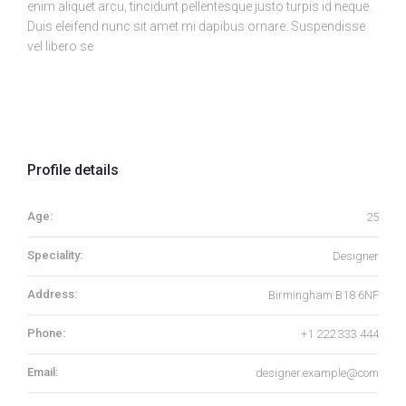
enim aliquet arcu, tincidunt pellentesque justo turpis id neque.
Duis eleifend nunc sit amet mi dapibus ornare. Suspendisse
vel libero se
Profile details
Age:
25
Speciality:
Designer
Address:
Birmingham B18 6NF
Phone:
+1 222 333 444
Email:
designer.example@com